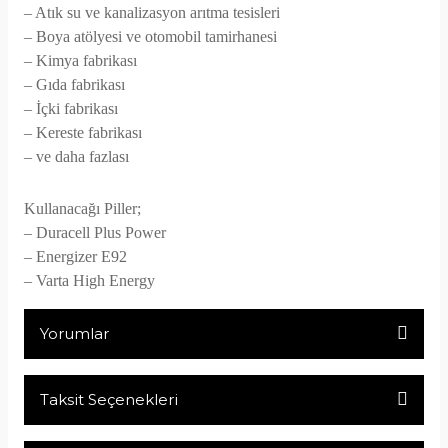
– Atık su ve kanalizasyon arıtma tesisleri
– Boya atölyesi ve otomobil tamirhanesi
– Kimya fabrikası
– Gıda fabrikası
– İçki fabrikası
– Kereste fabrikası
– ve daha fazlası
Kullanacağı Piller;
– Duracell Plus Power
– Energizer E92
– Varta High Energy
Yorumlar
Taksit Seçenekleri
Bu ürüne ilk yorumu siz yapın!