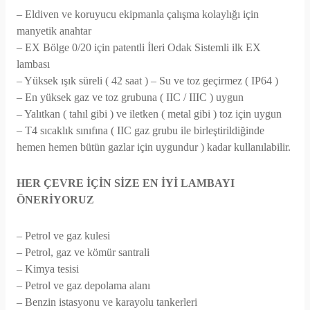
– Eldiven ve koruyucu ekipmanla çalışma kolaylığı için
manyetik anahtar
– EX Bölge 0/20 için patentli İleri Odak Sistemli ilk EX
lambası
– Yüksek ışık süreli ( 42 saat ) – Su ve toz geçirmez ( IP64 )
– En yüksek gaz ve toz grubuna ( IIC / IIIC ) uygun
– Yalıtkan ( tahıl gibi ) ve iletken ( metal gibi ) toz için uygun
– T4 sıcaklık sınıfına ( IIC gaz grubu ile birleştirildiğinde
hemen hemen bütün gazlar için uygundur ) kadar kullanılabilir.
HER ÇEVRE İÇİN SİZE EN İYİ LAMBAYI
ÖNERİYORUZ
– Petrol ve gaz kulesi
– Petrol, gaz ve kömür santrali
– Kimya tesisi
– Petrol ve gaz depolama alanı
– Benzin istasyonu ve karayolu tankerleri