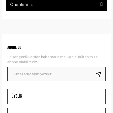
Önerileriniz
Yorum Yaz
Bu ürünün fiyat bilgisi, resim, ürün açıklamalarında ve diğer
konularda yetersiz gördüğünüz noktaları öneri formunu
kullanarak tarafımıza iletebilirsiniz.
Görüş ve önerileriniz için teşekkür ederiz.
Ürün resmi kalitesiz, bozuk veya görüntülenemiyor.
ABONE OL
Ürün açıklamasında eksik bilgiler bulunuyor.
En son yeniliklerden haberdar olmak için e-bültenimize
Ürün bilgilerinde hatalar bulunuyor.
abone olabilirsiniz.
Ürün fiyatı diğer sitelerden daha pahalı.
Bu ürüne benzer farklı alternatifler olmalı.
Üyelik
Gönder