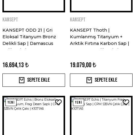
Kansept
Kansept
KANSEPT ODD 21 | Gri
KANSEPT Thoth |
Eloksal Titanyum Bronz
Kumlanmış Titanyum +
Delikli Sap | Damascus
Arktik Fırtına Karbon Sap |
Çelik Çakı | K1077A2
Damascus Çelik Çakı |
K1075A2
16.694,13 ₺
19.079,00 ₺
Sepete Ekle
Sepete Ekle
YENİ
YENİ