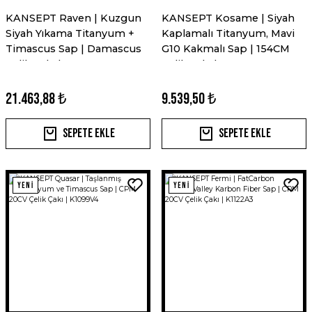
KANSEPT Raven | Kuzgun
KANSEPT Kosame | Siyah
Siyah Yıkama Titanyum +
Kaplamalı Titanyum, Mavi
Timascus Sap | Damascus
G10 Kakmalı Sap | 154CM
Çelik Çakı | K2109A4
Çelik Çakı | T1093F4
21.463,88 ₺
9.539,50 ₺
Sepete Ekle
Sepete Ekle
YENİ
YENİ