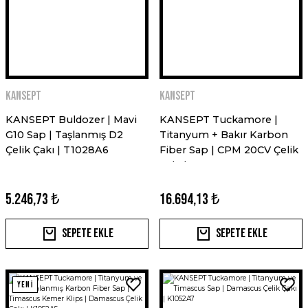
Kansept
Kansept
KANSEPT Buldozer | Mavi
KANSEPT Tuckamore |
G10 Sap | Taşlanmış D2
Titanyum + Bakır Karbon
Çelik Çakı | T1028A6
Fiber Sap | CPM 20CV Çelik
Çakı | K1052A2
5.246,73 ₺
16.694,13 ₺
Sepete Ekle
Sepete Ekle
YENİ