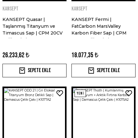
Kansept
Kansept
KANSEPT Quasar |
KANSEPT Fermi |
Taşlanmış Titanyum ve
FatCarbon MarsValley
Timascus Sap | CPM 20CV
Karbon Fiber Sap | CPM
Çelik Çakı | K1099V4
20CV Çelik Çakı | K1122A3
26.233,62 ₺
18.077,35 ₺
Sepete Ekle
Sepete Ekle
YENİ