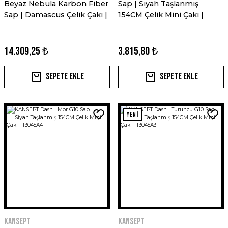
Beyaz Nebula Karbon Fiber
Sap | Siyah Taşlanmış
Sap | Damascus Çelik Çakı |
154CM Çelik Mini Çakı |
K1006C3
T3045A1
14.309,25 ₺
3.815,80 ₺
Sepete Ekle
Sepete Ekle
YENİ
Kansept
Kansept