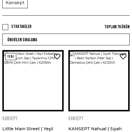
Kansept
Stoktakiler
Toplam 76 ürün
YENİ
Kansept
Kansept
Little Main Street | Yeşil
KANSEPT Nahual | Siyah