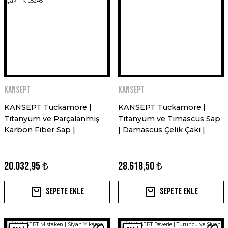
Kansept
Kansept
KANSEPT Tuckamore |
KANSEPT Tuckamore |
Titanyum ve Parçalanmış
Titanyum ve Timascus Sap
Karbon Fiber Sap |
| Damascus Çelik Çakı |
Timascus Kemer Klips |
K1052A7
Damascus Çelik Çakı |
K1052A5
20.032,95 ₺
28.618,50 ₺
Sepete Ekle
Sepete Ekle