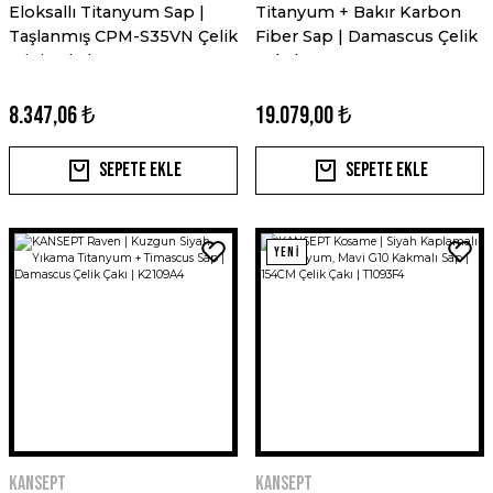
Eloksallı Titanyum Sap |
Titanyum + Bakır Karbon
Taşlanmış CPM-S35VN Çelik
Fiber Sap | Damascus Çelik
Mini Çakı | K2015A4
Çakı | K2125V3
8.347,06 ₺
19.079,00 ₺
Sepete Ekle
Sepete Ekle
YENİ
Kansept
Kansept