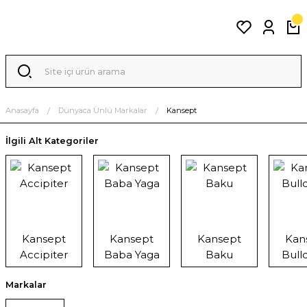
Anasayfa
Dünyaca Ünlü Markalar
Kansept
İlgili Alt Kategoriler
Kansept
Kansept
Kansept
Kan
Accipiter
Baba Yaga
Baku
Bull
Markalar