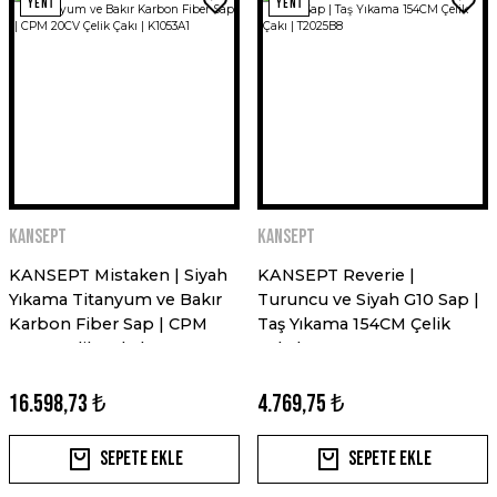
YENİ
YENİ
Kansept
Kansept
KANSEPT Mistaken | Siyah
KANSEPT Reverie |
Yıkama Titanyum ve Bakır
Turuncu ve Siyah G10 Sap |
Karbon Fiber Sap | CPM
Taş Yıkama 154CM Çelik
20CV Çelik Çakı | K1053A1
Çakı | T2025B8
16.598,73 ₺
4.769,75 ₺
Sepete Ekle
Sepete Ekle