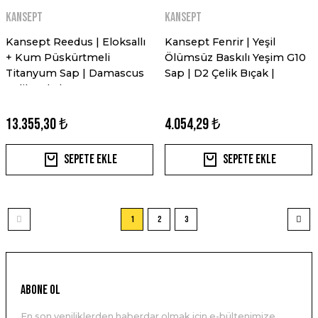
Kansept
Kansept
Kansept Reedus | Eloksallı
Kansept Fenrir | Yeşil
+ Kum Püskürtmeli
Ölümsüz Baskılı Yeşim G10
Titanyum Sap | Damascus
Sap | D2 Çelik Bıçak |
Çelik Çakı | K1041A6
G3034A3
13.355,30 ₺
4.054,29 ₺
Sepete Ekle
Sepete Ekle
1
2
3
ABONE OL
En son yeniliklerden haberdar olmak için e-bültenimize