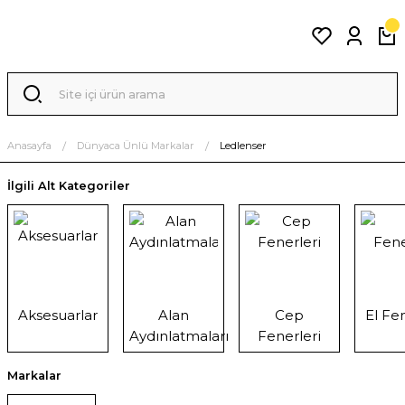
Anasayfa
Dünyaca Ünlü Markalar
Ledlenser
İlgili Alt Kategoriler
Aksesuarlar
Alan
Cep
El Fen
Aydınlatmaları
Fenerleri
Markalar