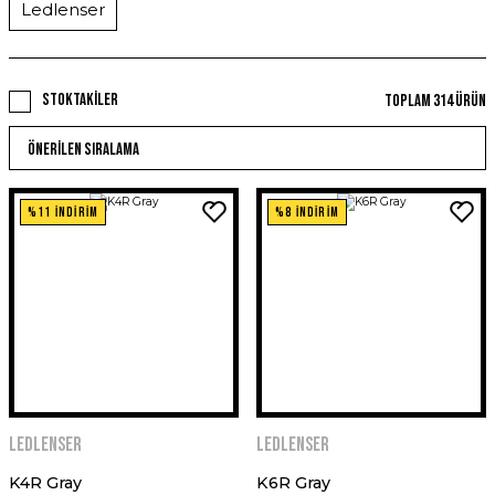
Ledlenser
Stoktakiler
Toplam 314 ürün
%11 İNDİRİM
%8 İNDİRİM
Ledlenser
Ledlenser
K4R Gray
K6R Gray