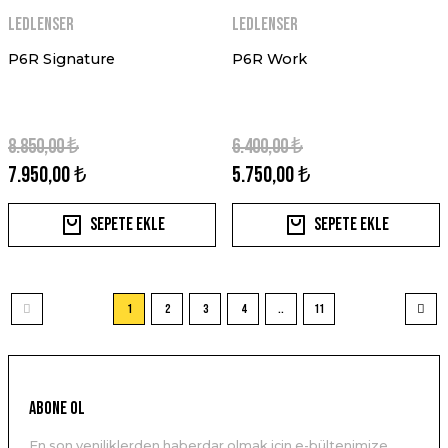
Ledlenser
Ledlenser
P6R Signature
P6R Work
8.850,00 ₺
6.400,00 ₺
7.950,00 ₺
5.750,00 ₺
Sepete Ekle
Sepete Ekle
1
2
3
4
..
11
ABONE OL
En son yeniliklerden haberdar olmak için e-bültenimize