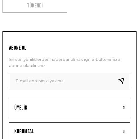
TÜKENDİ
ABONE OL
En son yeniliklerden haberdar olmak için e-bültenimize
abone olabilirsiniz.
Üyelik
Kurumsal