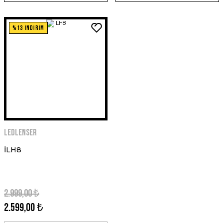
%13 İNDİRİM
Ledlenser
İLH8
2.999,00 ₺
2.599,00 ₺