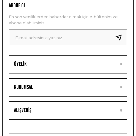
ABONE OL
En son yeniliklerden haberdar olmak için e-bültenimize
abone olabilirsiniz.
Üyelik
Kurumsal
Alışveriş