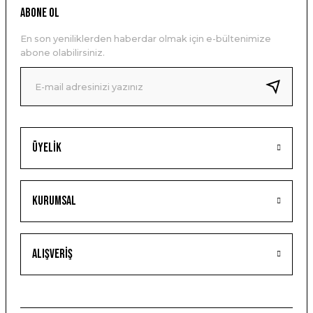
ABONE OL
En son yeniliklerden haberdar olmak için e-bültenimize
abone olabilirsiniz.
Üyelik
Kurumsal
Alışveriş