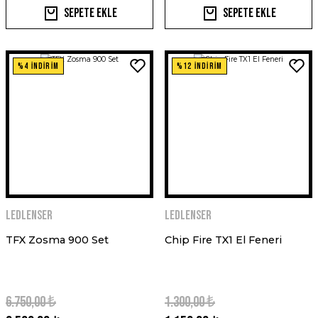
Sepete Ekle
Sepete Ekle
%4 İNDİRİM
%12 İNDİRİM
Ledlenser
Ledlenser
TFX Zosma 900 Set
Chip Fire TX1 El Feneri
6.750,00 ₺
1.300,00 ₺