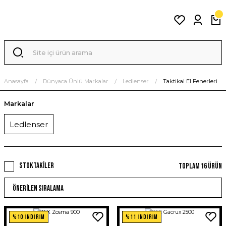
Anasayfa
Dünyaca Ünlü Markalar
Ledlenser
Taktikal El Fenerleri
Markalar
Ledlenser
Stoktakiler
Toplam 16 ürün
%10 İNDİRİM
%11 İNDİRİM