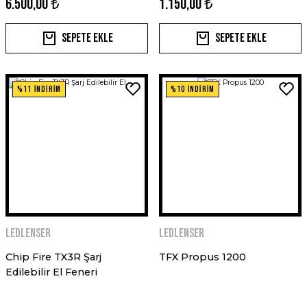
6.500,00 ₺
1.150,00 ₺
Sepete Ekle
Sepete Ekle
%11 İNDİRİM
%10 İNDİRİM
Ledlenser
Ledlenser
Chip Fire TX3R Şarj
TFX Propus 1200
Edilebilir El Feneri