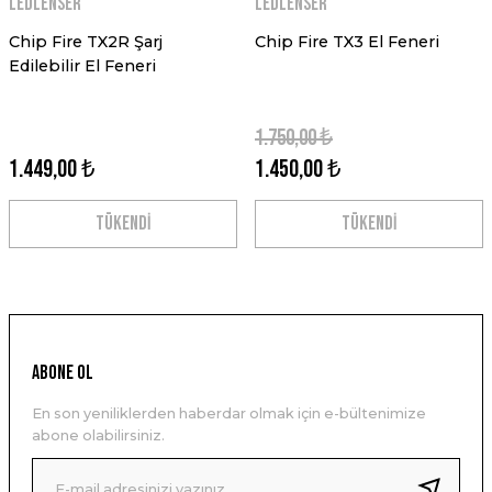
Ledlenser
Ledlenser
Chip Fire TX2R Şarj
Chip Fire TX3 El Feneri
Edilebilir El Feneri
1.750,00 ₺
1.449,00 ₺
1.450,00 ₺
TÜKENDİ
TÜKENDİ
ABONE OL
En son yeniliklerden haberdar olmak için e-bültenimize
abone olabilirsiniz.