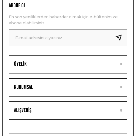
ABONE OL
En son yeniliklerden haberdar olmak için e-bültenimize
abone olabilirsiniz.
Üyelik
Kurumsal
Alışveriş