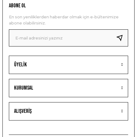
ABONE OL
En son yeniliklerden haberdar olmak için e-bültenimize
abone olabilirsiniz.
Üyelik
Kurumsal
Alışveriş