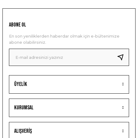
ABONE OL
En son yeniliklerden haberdar olmak için e-bültenimize
abone olabilirsiniz.
Üyelik
Kurumsal
Alışveriş