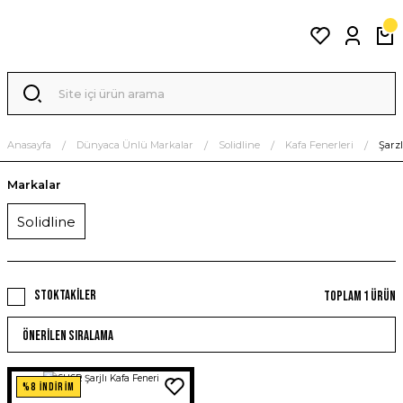
Anasayfa
Dünyaca Ünlü Markalar
Solidline
Kafa Fenerleri
Şarzl
Markalar
Solidline
Stoktakiler
Toplam 1 ürün
%8 İNDİRİM