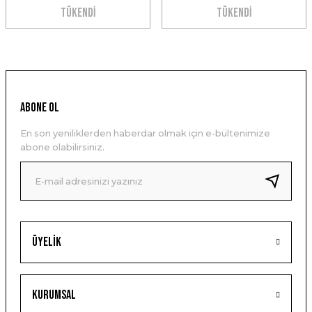
TÜKENDİ
TÜKENDİ
ABONE OL
En son yeniliklerden haberdar olmak için e-bültenimize
abone olabilirsiniz.
Üyelik
Kurumsal