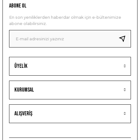
ABONE OL
En son yeniliklerden haberdar olmak için e-bültenimize
abone olabilirsiniz.
Üyelik
Kurumsal
Alışveriş