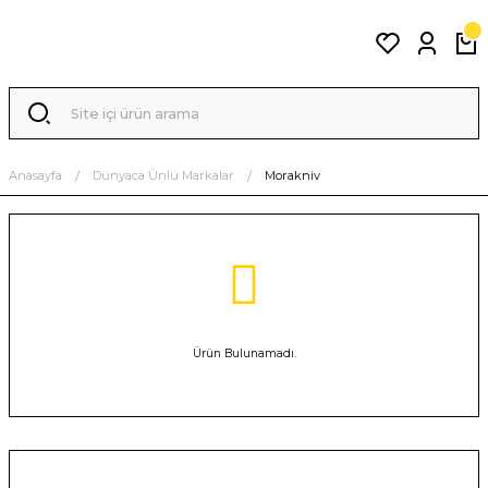
Anasayfa
Dünyaca Ünlü Markalar
Morakniv
Ürün Bulunamadı.