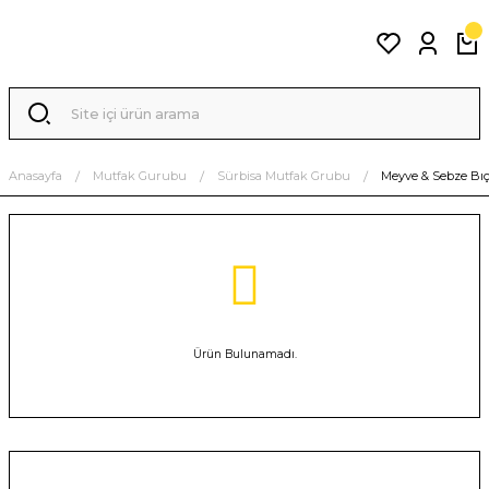
Anasayfa
Mutfak Gurubu
Sürbisa Mutfak Grubu
Meyve & Sebze Bı
Ürün Bulunamadı.