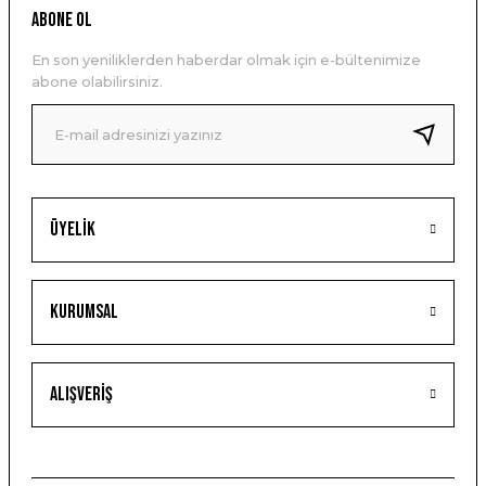
ABONE OL
En son yeniliklerden haberdar olmak için e-bültenimize
abone olabilirsiniz.
Üyelik
Kurumsal
Alışveriş