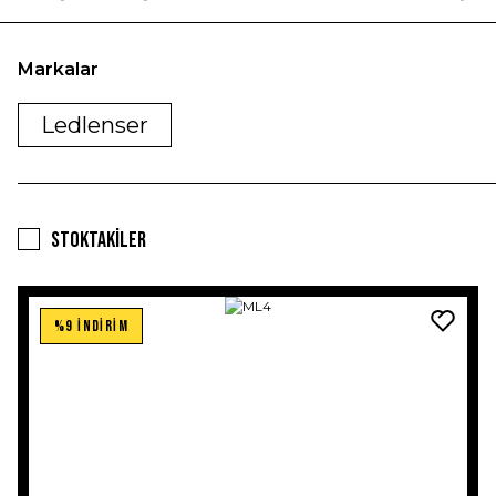
Markalar
Ledlenser
Stoktakiler
%9 İNDİRİM