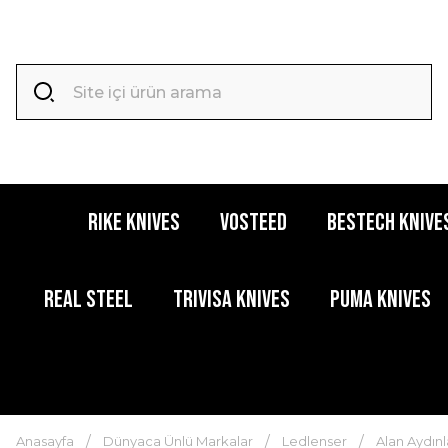
RIKE KNIVES
VOSTEED
BESTECH KNIVE
REAL STEEL
TRIVISA KNIVES
PUMA KNIVES
Anasayfa
Dünyaca Ünlü Markalar
Ledlenser
Alan Aydınl