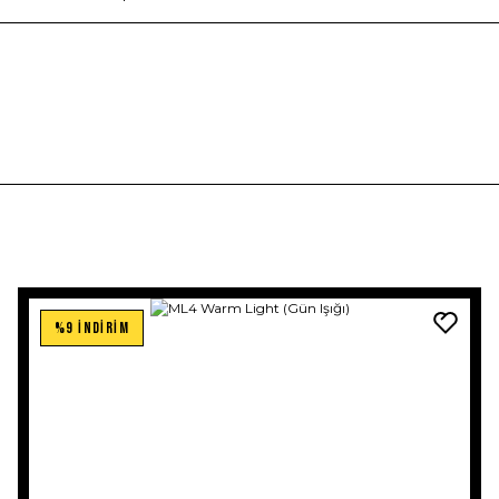
%9 İNDİRİM