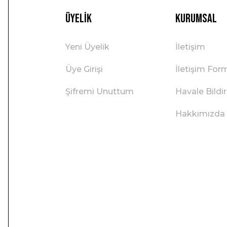
Üyelik
Kurumsal
Yeni Üyelik
İletişim
Üye Girişi
İletişim For
Şifremi Unuttum
Havale Bild
Hakkımızda