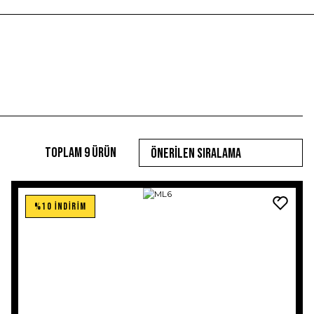
Toplam 9 ürün
%10 İNDİRİM