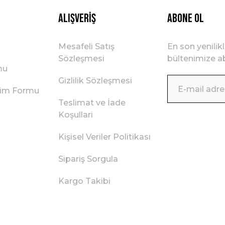
Alışveriş
ABONE OL
Mesafeli Satış
En son yenilik
Sözleşmesi
bültenimize ab
mu
Gizlilik Sözleşmesi
irim Formu
Teslimat ve İade
Koşullari
Kişisel Veriler Politikası
Sipariş Sorgula
Kargo Takibi