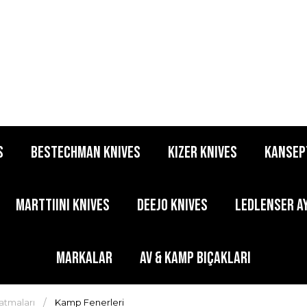
S
BESTECHMAN KNIVES
KIZER KNIVES
KANSEP
MARTTIINI KNIVES
DEEJO KNIVES
LEDLENSER A
MARKALAR
AV & KAMP BIÇAKLARI
atmaları
Kamp Fenerleri