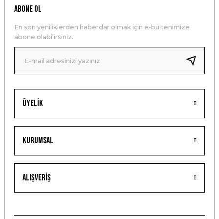
ABONE OL
En son yeniliklerden haberdar olmak için e-bültenimize
abone olabilirsiniz.
Üyelik
Kurumsal
Alışveriş