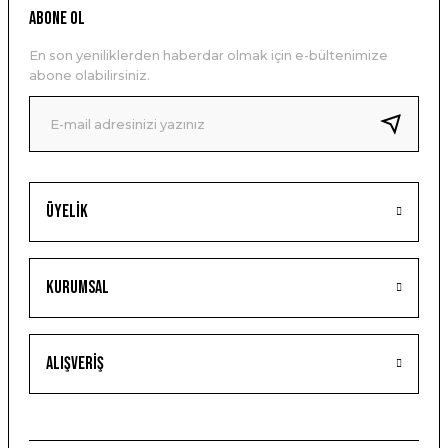
ABONE OL
En son yeniliklerden haberdar olmak için e-bültenimize
abone olabilirsiniz.
Üyelik
Kurumsal
Alışveriş