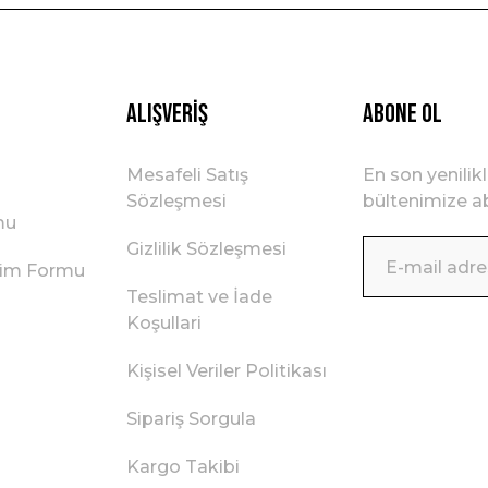
Alışveriş
ABONE OL
Mesafeli Satış
En son yenilik
Sözleşmesi
bültenimize ab
mu
Gizlilik Sözleşmesi
irim Formu
Teslimat ve İade
Koşullari
Kişisel Veriler Politikası
Sipariş Sorgula
Kargo Takibi