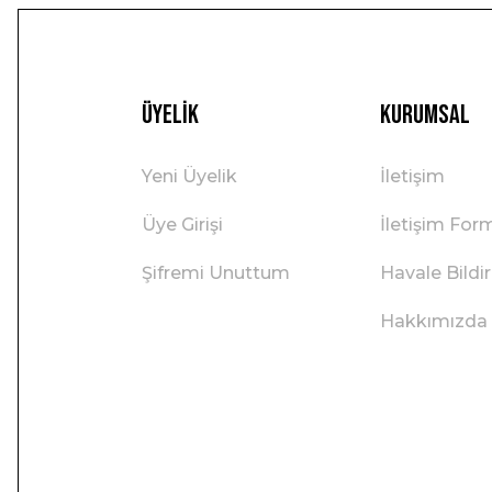
Üyelik
Kurumsal
Yeni Üyelik
İletişim
Üye Girişi
İletişim For
Şifremi Unuttum
Havale Bild
Hakkımızda