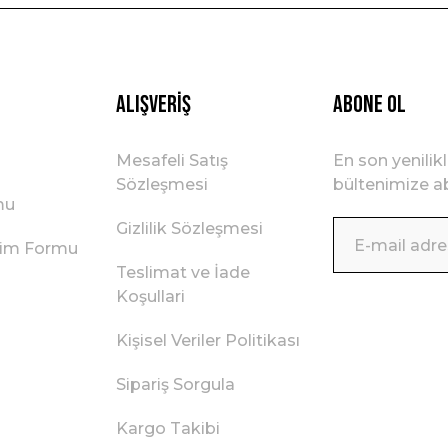
Alışveriş
ABONE OL
Mesafeli Satış
En son yenilik
Sözleşmesi
bültenimize ab
mu
Gizlilik Sözleşmesi
irim Formu
Teslimat ve İade
Koşullari
Kişisel Veriler Politikası
Sipariş Sorgula
Kargo Takibi