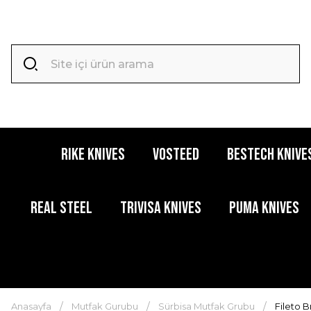
RIKE KNIVES
VOSTEED
BESTECH KNIVE
REAL STEEL
TRIVISA KNIVES
PUMA KNIVES
Anasayfa
Mutfak Gurubu
Sürbisa Mutfak Grubu
Fileto B