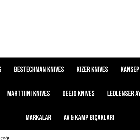
S
BESTECHMAN KNIVES
KIZER KNIVES
KANSEP
MARTTIINI KNIVES
DEEJO KNIVES
LEDLENSER A
MARKALAR
AV & KAMP BIÇAKLARI
ıçağı