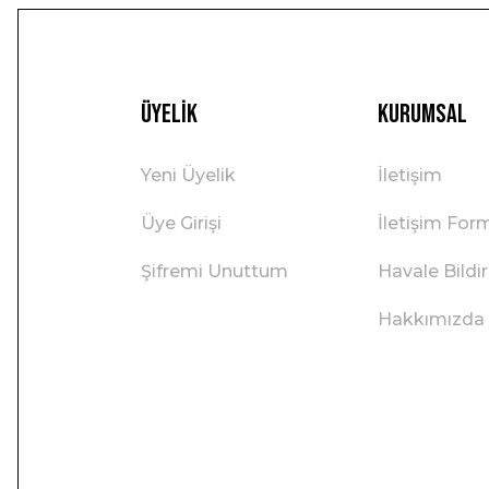
Üyelik
Kurumsal
Yeni Üyelik
İletişim
Üye Girişi
İletişim For
Şifremi Unuttum
Havale Bild
Hakkımızda