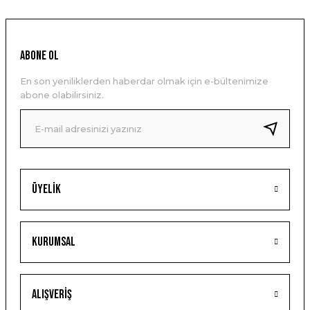
ABONE OL
En son yeniliklerden haberdar olmak için e-bültenimize
abone olabilirsiniz.
Üyelik
Kurumsal
Alışveriş