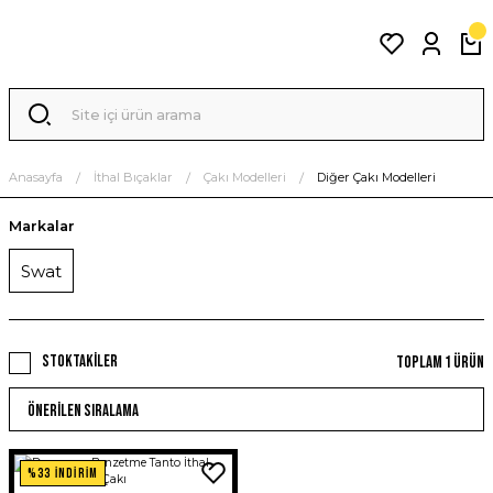
Anasayfa
İthal Bıçaklar
Çakı Modelleri
Diğer Çakı Modelleri
Markalar
Swat
Stoktakiler
Toplam 1 ürün
%33 İNDİRİM