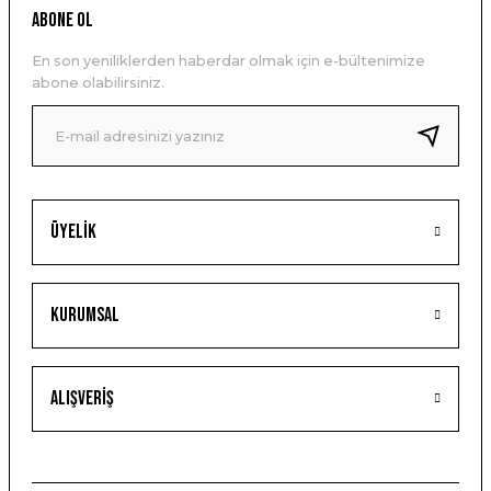
ABONE OL
En son yeniliklerden haberdar olmak için e-bültenimize
abone olabilirsiniz.
Üyelik
Kurumsal
Alışveriş