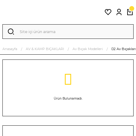
Anasayfa
AV & KAMP BIÇAKLARI
Av Bıçak Modelleri
D2 Av Bıçaklar
Ürün Bulunamadı.