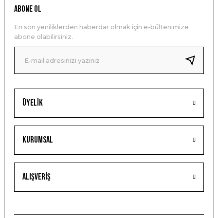
ABONE OL
En son yeniliklerden haberdar olmak için e-bültenimize
abone olabilirsiniz.
Üyelik
Kurumsal
Alışveriş