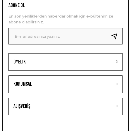
ABONE OL
En son yeniliklerden haberdar olmak için e-bültenimize
abone olabilirsiniz.
Üyelik
Kurumsal
Alışveriş