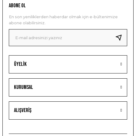
ABONE OL
En son yeniliklerden haberdar olmak için e-bültenimize
abone olabilirsiniz.
Üyelik
Kurumsal
Alışveriş