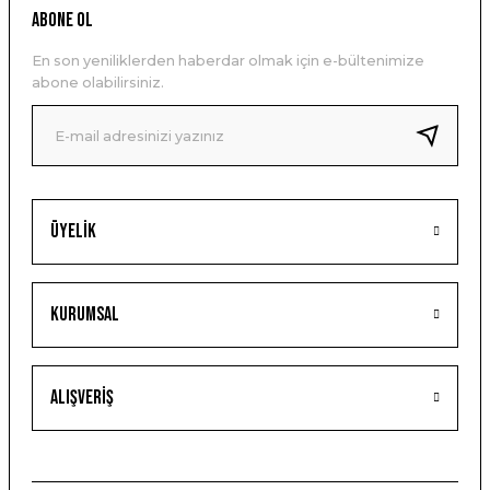
ABONE OL
En son yeniliklerden haberdar olmak için e-bültenimize
abone olabilirsiniz.
Üyelik
Kurumsal
Alışveriş