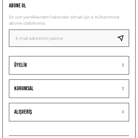
ABONE OL
En son yeniliklerden haberdar olmak için e-bültenimize
abone olabilirsiniz.
Üyelik
Kurumsal
Alışveriş