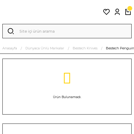
Anasayfa
Dünyaca Ünlü Markalar
Bestech Knives
Bestech Pengui
Ürün Bulunamadı.