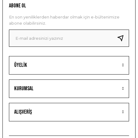
ABONE OL
En son yeniliklerden haberdar olmak için e-bültenimize
abone olabilirsiniz.
Üyelik
Kurumsal
Alışveriş