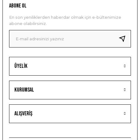
ABONE OL
En son yeniliklerden haberdar olmak için e-bültenimize
abone olabilirsiniz.
Üyelik
Kurumsal
Alışveriş