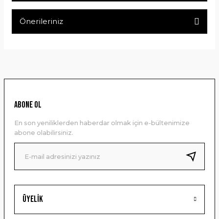
Önerileriniz
Yorum Yaz
Bu ürünün fiyat bilgisi, resim, ürün açıklamalarında ve diğer
konularda yetersiz gördüğünüz noktaları öneri formunu
kullanarak tarafımıza iletebilirsiniz.
Görüş ve önerileriniz için teşekkür ederiz.
Ürün resmi kalitesiz, bozuk veya görüntülenemiyor.
ABONE OL
Ürün açıklamasında eksik bilgiler bulunuyor.
En son yeniliklerden haberdar olmak için e-bültenimize
Ürün bilgilerinde hatalar bulunuyor.
abone olabilirsiniz.
Ürün fiyatı diğer sitelerden daha pahalı.
Bu ürüne benzer farklı alternatifler olmalı.
Üyelik