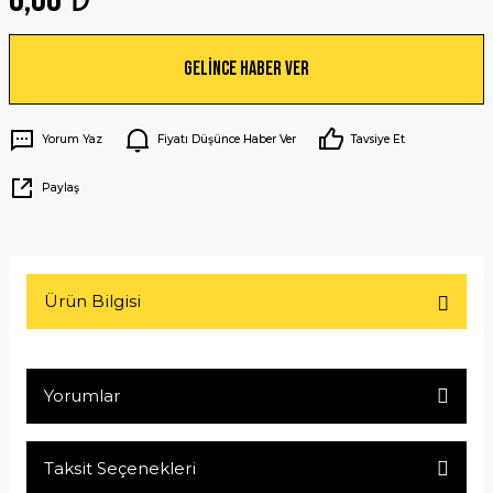
Gelince Haber Ver
Yorum Yaz
Fiyatı Düşünce Haber Ver
Tavsiye Et
Paylaş
Ürün Bilgisi
Yorumlar
Taksit Seçenekleri
Bu ürüne ilk yorumu siz yapın!