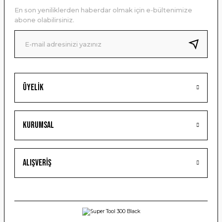
Ürün açıklamasında eksik bilgiler bulunuyor.
En son yeniliklerden haberdar olmak için e-bültenimize
Ürün bilgilerinde hatalar bulunuyor.
abone olabilirsiniz.
Ürün fiyatı diğer sitelerden daha pahalı.
Bu ürüne benzer farklı alternatifler olmalı.
Gönder
Üyelik
Kurumsal
Alışveriş