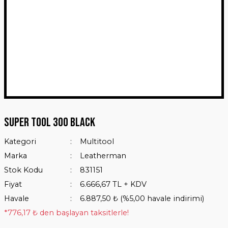
Super Tool 300 Black
Kategori
Multitool
Marka
Leatherman
Stok Kodu
831151
Fiyat
6.666,67 TL + KDV
Havale
6.887,50 ₺ (%5,00 havale indirimi)
*776,17 ₺ den başlayan taksitlerle!