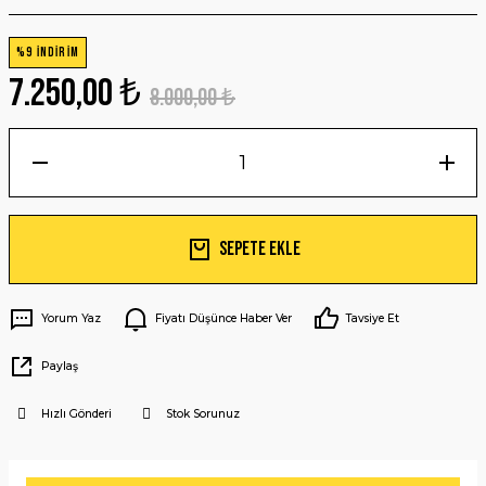
%9 İNDİRİM
7.250,00 ₺
8.000,00 ₺
Sepete Ekle
Yorum Yaz
Fiyatı Düşünce Haber Ver
Tavsiye Et
Paylaş
Hızlı Gönderi
Stok Sorunuz