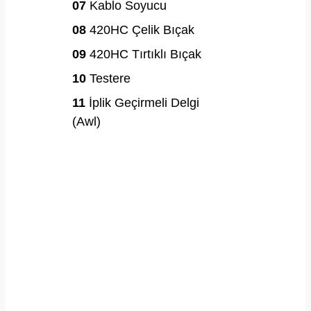
07
Kablo Soyucu
08
420HC Çelik Bıçak
09
420HC Tırtıklı Bıçak
10
Testere
11
İplik Geçirmeli Delgi
(Awl)
12
Cetvel (9 inç | 22 cm)
13
Konserve Açacağı
14
Şişe Açacağı
15
Ahşap/Metal Törpüsü
16
Yıldız Tornavida
(Phillips)
17
Büyük Düz Tornavida
18
Orta Boy Düz Tornavida