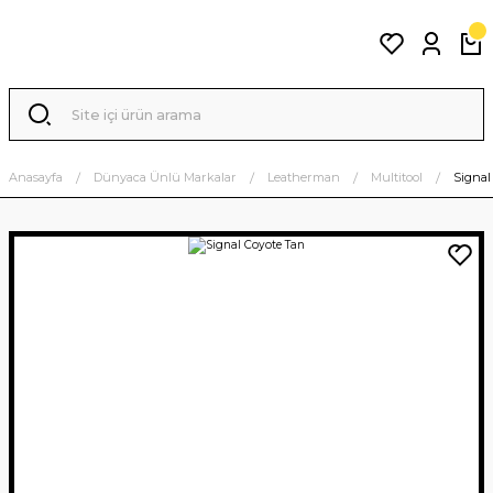
Anasayfa
Dünyaca Ünlü Markalar
Leatherman
Multitool
Signal