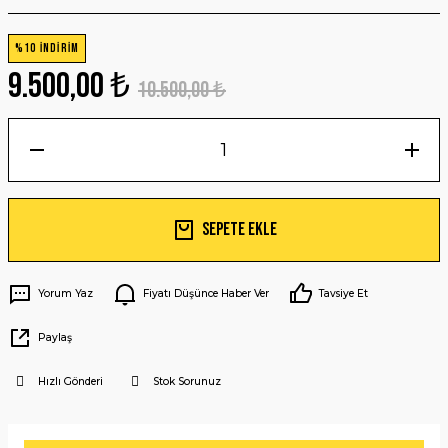
%10 İNDİRİM
9.500,00 ₺
10.500,00 ₺
Sepete Ekle
Yorum Yaz
Fiyatı Düşünce Haber Ver
Tavsiye Et
Paylaş
Hızlı Gönderi
Stok Sorunuz