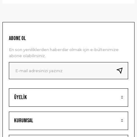
Bu ürünün fiyat bilgisi, resim, ürün açıklamalarında ve diğer
konularda yetersiz gördüğünüz noktaları öneri formunu
kullanarak tarafımıza iletebilirsiniz.
Görüş ve önerileriniz için teşekkür ederiz.
Ürün resmi kalitesiz, bozuk veya görüntülenemiyor.
ABONE OL
Ürün açıklamasında eksik bilgiler bulunuyor.
En son yeniliklerden haberdar olmak için e-bültenimize
Ürün bilgilerinde hatalar bulunuyor.
abone olabilirsiniz.
Ürün fiyatı diğer sitelerden daha pahalı.
Bu ürüne benzer farklı alternatifler olmalı.
Üyelik
Gönder
Kurumsal