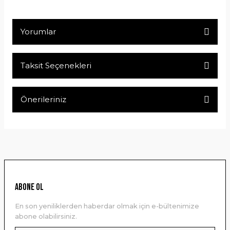
Yorumlar
Taksit Seçenekleri
Bu ürüne ilk yorumu siz yapın!
Önerileriniz
Yorum Yaz
Bu ürünün fiyat bilgisi, resim, ürün açıklamalarında ve diğer
konularda yetersiz gördüğünüz noktaları öneri formunu
kullanarak tarafımıza iletebilirsiniz.
Görüş ve önerileriniz için teşekkür ederiz.
Ürün resmi kalitesiz, bozuk veya görüntülenemiyor.
ABONE OL
Ürün açıklamasında eksik bilgiler bulunuyor.
En son yeniliklerden haberdar olmak için e-bültenimize
Ürün bilgilerinde hatalar bulunuyor.
abone olabilirsiniz.
Ürün fiyatı diğer sitelerden daha pahalı.