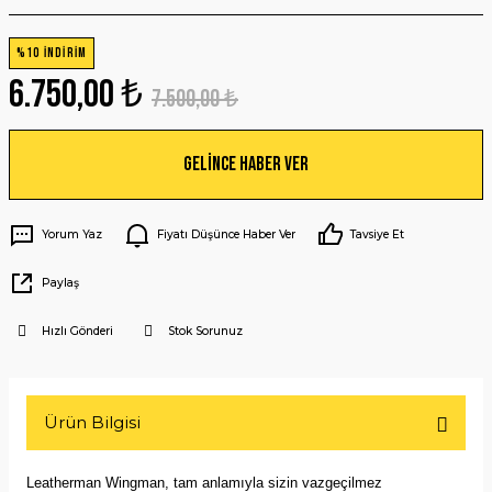
%10 İNDİRİM
6.750,00 ₺
7.500,00 ₺
Gelince Haber Ver
Yorum Yaz
Fiyatı Düşünce Haber Ver
Tavsiye Et
Paylaş
Hızlı Gönderi
Stok Sorunuz
Ürün Bilgisi
Leatherman Wingman, tam anlamıyla sizin vazgeçilmez