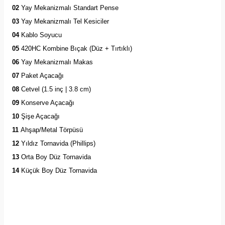
02
Yay Mekanizmalı Standart Pense
03
Yay Mekanizmalı Tel Kesiciler
04
Kablo Soyucu
05
420HC Kombine Bıçak (Düz + Tırtıklı)
06
Yay Mekanizmalı Makas
07
Paket Açacağı
08
Cetvel (1.5 inç | 3.8 cm)
09
Konserve Açacağı
10
Şişe Açacağı
11
Ahşap/Metal Törpüsü
12
Yıldız Tornavida (Phillips)
13
Orta Boy Düz Tornavida
14
Küçük Boy Düz Tornavida