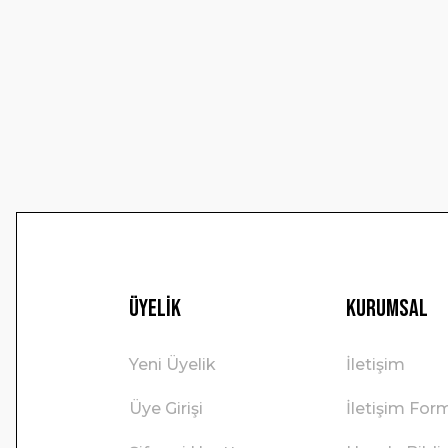
Ürün resmi kalitesiz, bozuk veya görüntülenemiyor.
Ürün açıklamasında eksik bilgiler bulunuyor.
Ürün bilgilerinde hatalar bulunuyor.
Ürün fiyatı diğer sitelerden daha pahalı.
Bu ürüne benzer farklı alternatifler olmalı.
Üyelik
Kurumsal
Yeni Üyelik
İletişim
Üye Girişi
İletişim For