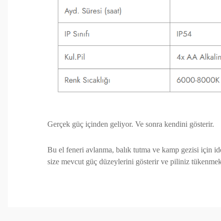
Gerçek güç içinden geliyor. Ve sonra kendini gösterir.
Bu el feneri avlanma, balık tutma ve kamp gezisi için ide
size mevcut güç düzeylerini gösterir ve piliniz tükenmek
Bu ürünün fiyat bilgisi, resim, ürün açıklamalarında ve 
Görüş ve önerileriniz için teşekkür ederiz.