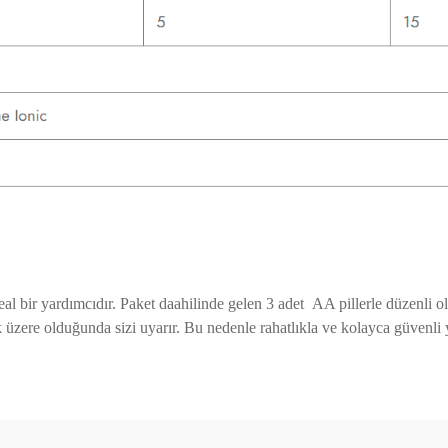
al bir yardımcıdır. Paket daahilinde gelen 3 adet AA pillerle düzenli olar
 üzere olduğunda sizi uyarır. Bu nedenle rahatlıkla ve kolayca güvenli y
diğer konularda yetersiz gördüğünüz noktaları öneri formunu kullanarak t
Bu ürüne ilk yorumu siz yapın!