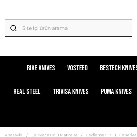
RIKE KNIVES
VOSTEED
BESTECH KNIVE
REAL STEEL
TRIVISA KNIVES
PUMA KNIVES
Anasayfa
Dünyaca Ünlü Markalar
Ledlenser
El Fenerler