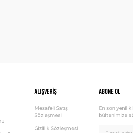
Yorum Yaz
Gönder
Alışveriş
ABONE OL
Mesafeli Satış
En son yenilik
Sözleşmesi
bültenimize ab
mu
Gizlilik Sözleşmesi