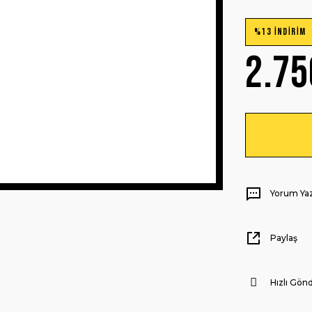
%13 İNDİRİM
2.75
Yorum Ya
Paylaş
Hızlı Gönd