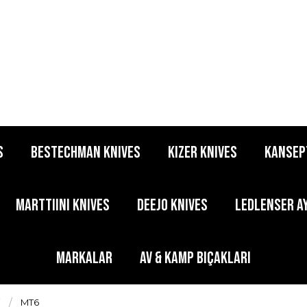
S
BESTECHMAN KNIVES
KIZER KNIVES
KANSEP
MARTTIINI KNIVES
DEEJO KNIVES
LEDLENSER A
MARKALAR
AV & KAMP BIÇAKLARI
i
MT6