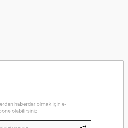
lerden haberdar olmak için e-
one olabilirsiniz.