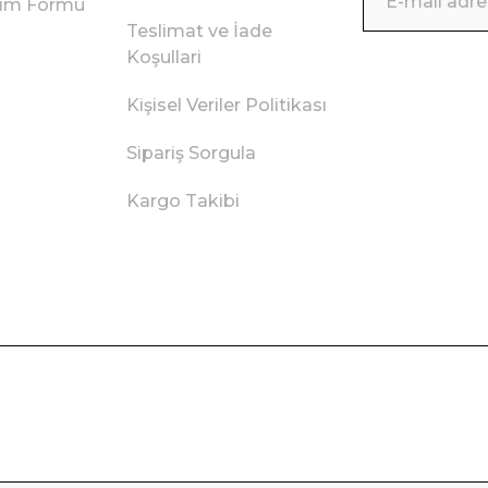
irim Formu
Teslimat ve İade
Koşullari
Kişisel Veriler Politikası
Sipariş Sorgula
Kargo Takibi