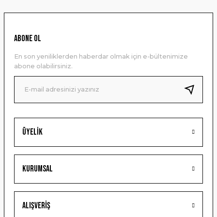
kullanarak tarafımıza iletebilirsiniz.
Görüş ve önerileriniz için teşekkür ederiz.
Ürün resmi kalitesiz, bozuk veya görüntülenemiyor.
ABONE OL
Ürün açıklamasında eksik bilgiler bulunuyor.
En son yeniliklerden haberdar olmak için e-bültenimize
Ürün bilgilerinde hatalar bulunuyor.
abone olabilirsiniz.
Ürün fiyatı diğer sitelerden daha pahalı.
Bu ürüne benzer farklı alternatifler olmalı.
Üyelik
Gönder
Kurumsal
Alışveriş