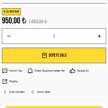
%10 İNDİRİM
950,00 ₺
1.050,00 ₺
Sepete Ekle
Yorum Yaz
Fiyatı Düşünce Haber Ver
Tavsiye Et
Paylaş
Hızlı Gönderi
Sınırlı Stok