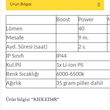
Ürün Bilgisi
Boost
Power
Lümen
40
Mesafe
9 m.
Ayd. Süresi (saat)
2 s.
IP Sınıfı
IP44
Kul.Pil
1x Li-ion Pil
Renk Sıcaklığı
6000-6500k
Ağırlık
35 gram piller dahil
Ürün bilgisi “KIDLED4R”