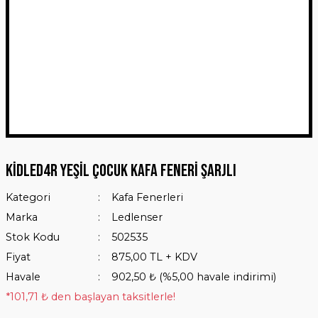
Kidled4R Yeşil Çocuk Kafa Feneri Şarjlı
Kategori
Kafa Fenerleri
Marka
Ledlenser
Stok Kodu
502535
Fiyat
875,00 TL + KDV
Havale
902,50 ₺ (%5,00 havale indirimi)
*101,71 ₺ den başlayan taksitlerle!