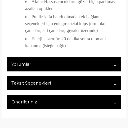
Akıllı: Hassas çocukların gözleri için parlamayı
azaltan optikler
Pratik: kafa bandı olmadan ek bağlantı
seçenekleri için entegre metal klips (örn. okul
çantaları, sırt çantaları, giysiler üzerinde)
Enerji tasarrufu: 20 dakika sonra otomatik
kapanma (isteğe bağlı)
Yorumlar
Taksit Seçenekleri
Bu ürüne ilk yorumu siz yapın!
Önerileriniz
Yorum Yaz
Bu ürünün fiyat bilgisi, resim, ürün açıklamalarında ve diğer
konularda yetersiz gördüğünüz noktaları öneri formunu