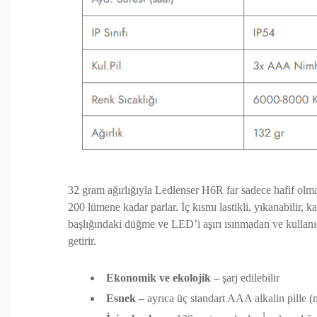
32 gram ağırlığıyla Ledlenser H6R far sadece hafif olmak
200 lümene kadar parlar. İç kısmı lastikli, yıkanabilir, 
başlığındaki düğme ve LED’i aşırı ısınmadan ve kullanıc
getirir.
Ekonomik ve ekolojik –
şarj edilebilir
Esnek –
ayrıca üç standart AAA alkalin pille (mi
1