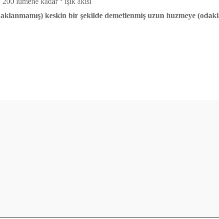
ı, 200 lümene kadar
ışık akısı
odaklanmamış) keskin bir şekilde demetlenmiş uzun huzmeye (odak
diğer konularda yetersiz gördüğünüz noktaları öneri formunu kullanarak t
Bu ürüne ilk yorumu siz yapın!
Yorum Yaz