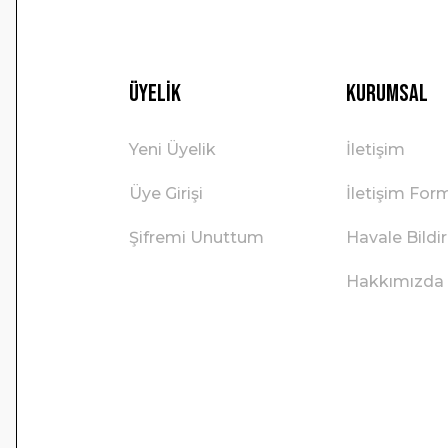
Üyelik
Kurumsal
Yeni Üyelik
İletişim
Üye Girişi
İletişim For
Şifremi Unuttum
Havale Bild
Hakkımızda