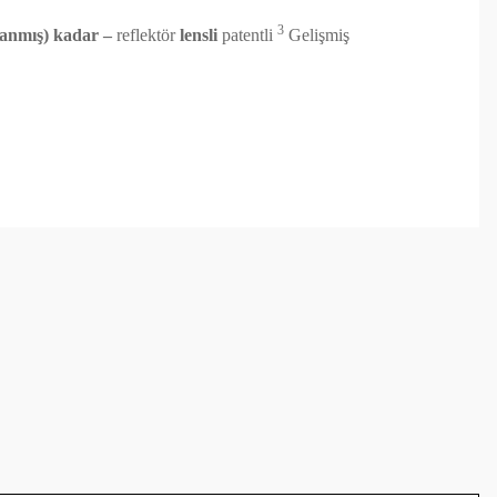
3
lanmış) kadar –
reflektör
lensli
patentli
Gelişmiş
arafımıza iletebilirsiniz.