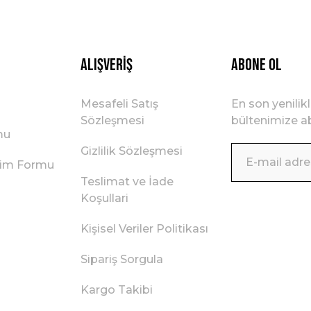
Gönder
Alışveriş
ABONE OL
Mesafeli Satış
En son yenilik
Sözleşmesi
bültenimize ab
mu
Gizlilik Sözleşmesi
irim Formu
Teslimat ve İade
Koşullari
Kişisel Veriler Politikası
Sipariş Sorgula
Kargo Takibi