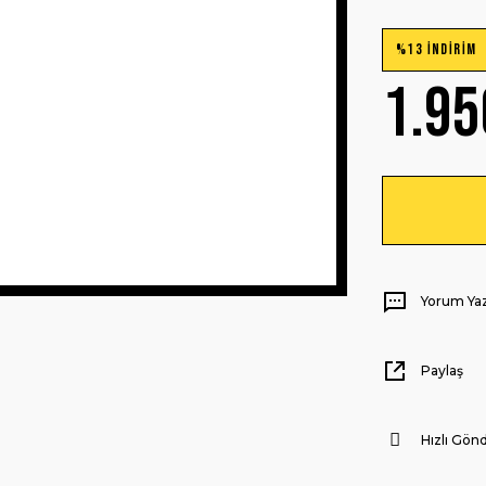
%13 İNDİRİM
1.95
Yorum Ya
Paylaş
Hızlı Gönd