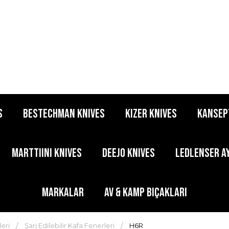
S
BESTECHMAN KNIVES
KIZER KNIVES
KANSEP
MARTTIINI KNIVES
DEEJO KNIVES
LEDLENSER A
MARKALAR
AV & KAMP BIÇAKLARI
eri
Şarj Edilebilir Kafa Fenerleri
H6R