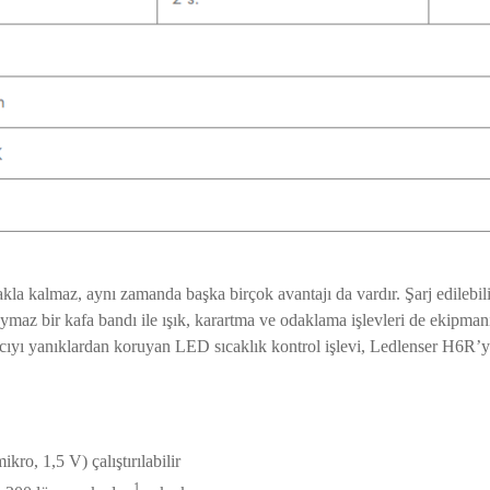
la kalmaz, aynı zamanda başka birçok avantajı da vardır. Şarj edilebilir
kaymaz bir kafa bandı ile ışık, karartma ve odaklama işlevleri de ekipman
ıyı yanıklardan koruyan LED sıcaklık kontrol işlevi, Ledlenser H6R’yi 
kro, 1,5 V) çalıştırılabilir
1