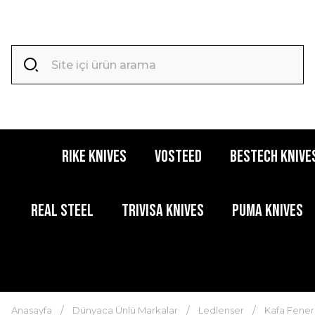
RIKE KNIVES
VOSTEED
BESTECH KNIVE
REAL STEEL
TRIVISA KNIVES
PUMA KNIVES
Anasayfa
Dünyaca Ünlü Markalar
Ledlenser
Kafa Fenerl