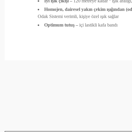
İyi ışık çıkışı –
120 metreye kadar
ışık aralığ
Homojen, dairesel yakın çekim ışığından (
Odak Sistemi verimli, kişiye özel ışık sağlar
Optimum tutuş –
içi lastikli kafa bandı
Bu ürünün fiyat bilgisi, resim, ürün açıklamalarında ve 
Görüş ve önerileriniz için teşekkür ederiz.
Ürün resmi kalitesiz, bozuk veya görüntülenemiyor.
Ürün açıklamasında eksik bilgiler bulunuyor.
Ürün bilgilerinde hatalar bulunuyor.
Ürün fiyatı diğer sitelerden daha pahalı.
Bu ürüne benzer farklı alternatifler olmalı.