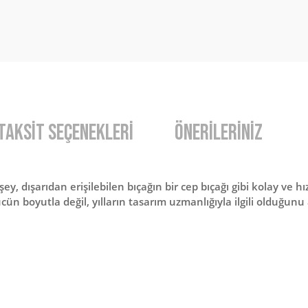
Taksit Seçenekleri
Önerileriniz
şey, dışarıdan erişilebilen bıçağın bir cep bıçağı gibi kolay ve hız
ün boyutla değil, yılların tasarım uzmanlığıyla ilgili olduğunu
diğer konularda yetersiz gördüğünüz noktaları öneri formunu kullanarak t