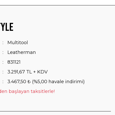
tyle
Multitool
Leatherman
831121
3.291,67 TL + KDV
3.467,50 ₺ (%5,00 havale indirimi)
den başlayan taksitlerle!