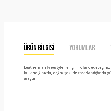
Ürün Bilgisi
Yorumlar
Leatherman Freestyle ile ilgili ilk fark edeceğiniz 
kullandığınızda, doğru şekilde tasarlandığında güc
araçtır.
Bu ürünün fiyat bilgisi, resim, ürün açıklamalarında ve 
Görüş ve önerileriniz için teşekkür ederiz.