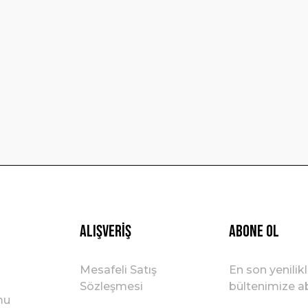
Bu ürüne ilk yorumu siz yapın!
Yorum Yaz
Gönder
Alışveriş
ABONE OL
Mesafeli Satış
En son yenilik
Sözleşmesi
bültenimize ab
mu