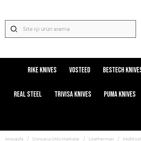
RIKE KNIVES
VOSTEED
BESTECH KNIVE
REAL STEEL
TRIVISA KNIVES
PUMA KNIVES
Anasayfa
Dünyaca Ünlü Markalar
Leatherman
Multitool