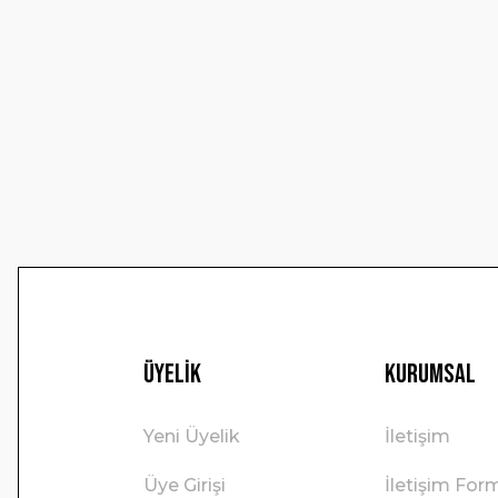
Ürün resmi kalitesiz, bozuk veya görüntülenemiyor.
Ürün açıklamasında eksik bilgiler bulunuyor.
Ürün bilgilerinde hatalar bulunuyor.
Ürün fiyatı diğer sitelerden daha pahalı.
Bu ürüne benzer farklı alternatifler olmalı.
Üyelik
Kurumsal
Yeni Üyelik
İletişim
Üye Girişi
İletişim For