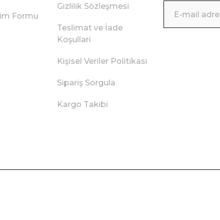
Gizlilik Sözleşmesi
irim Formu
Teslimat ve İade
Koşullari
Kişisel Veriler Politikası
Sipariş Sorgula
Kargo Takibi