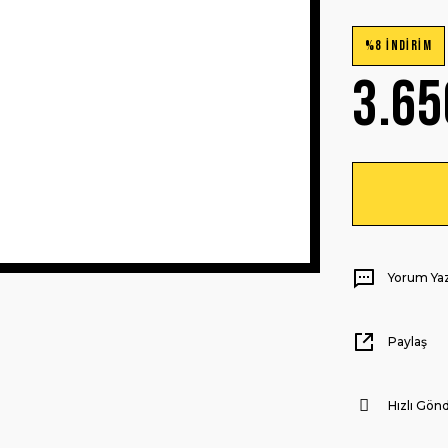
%8 İNDİRİM
3.65
Yorum Ya
Paylaş
Hızlı Gönd