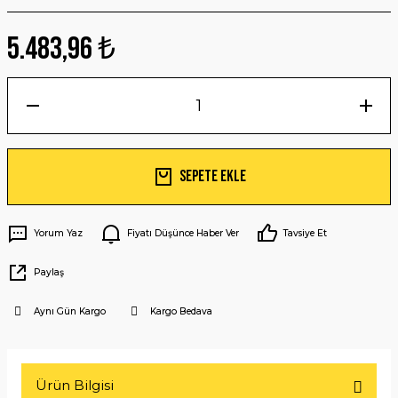
5.483,96 ₺
Sepete Ekle
Yorum Yaz
Fiyatı Düşünce Haber Ver
Tavsiye Et
Paylaş
Aynı Gün Kargo
Kargo Bedava
Ürün Bilgisi