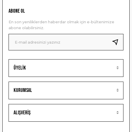
Ürün resmi kalitesiz, bozuk veya görüntülenemiyor.
ABONE OL
Ürün açıklamasında eksik bilgiler bulunuyor.
En son yeniliklerden haberdar olmak için e-bültenimize
Ürün bilgilerinde hatalar bulunuyor.
abone olabilirsiniz.
Ürün fiyatı diğer sitelerden daha pahalı.
Bu ürüne benzer farklı alternatifler olmalı.
Üyelik
Gönder
Kurumsal
Alışveriş