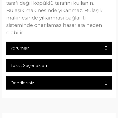
tarafı değil köpüklü tarafını kullanın.
Bulaşık makinesinde yıkanmaz. Bulaşık
makinesinde yıkanması bağlantı
sisteminde onarılamaz hasarlara neden
olabilir.
Yorumlar
Taksit Seçenekleri
Bu ürüne ilk yorumu siz yapın!
Önerileriniz
Yorum Yaz
Bu ürünün fiyat bilgisi, resim, ürün açıklamalarında ve diğer
konularda yetersiz gördüğünüz noktaları öneri formunu
kullanarak tarafımıza iletebilirsiniz.
Görüş ve önerileriniz için teşekkür ederiz.