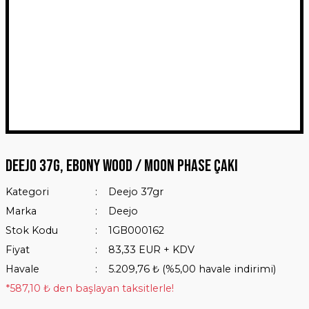
Deejo 37g, Ebony Wood / Moon Phase Çakı
Kategori
Deejo 37gr
Marka
Deejo
Stok Kodu
1GB000162
Fiyat
83,33 EUR + KDV
Havale
5.209,76 ₺ (%5,00 havale indirimi)
*587,10 ₺ den başlayan taksitlerle!