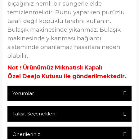
bıçağınız nemli bir süngerle elde
temizlenmelidir. Bunu yaparken pürüzlü
tarafı değil köpüklü tarafını kullanın.
Bulaşık makinesinde yıkanmaz. Bulaşık
makinesinde yıkanması bağlantı
sisteminde onarılamaz hasarlara neden
olabilir.
Not : Ürünümüz Mıknatıslı Kapalı
Özel Deejo Kutusu ile gönderilmektedir.
Yorumlar
Taksit Seçenekleri
Bu ürüne ilk yorumu siz yapın!
Önerileriniz