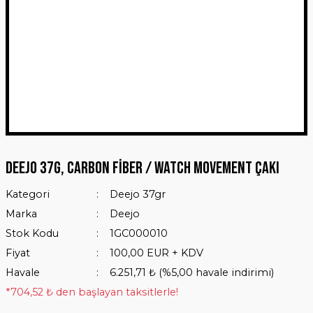
Deejo 37g, Carbon Fiber / Watch Movement Çakı
Kategori
Deejo 37gr
Marka
Deejo
Stok Kodu
1GC000010
Fiyat
100,00 EUR + KDV
Havale
6.251,71 ₺ (%5,00 havale indirimi)
*704,52 ₺ den başlayan taksitlerle!