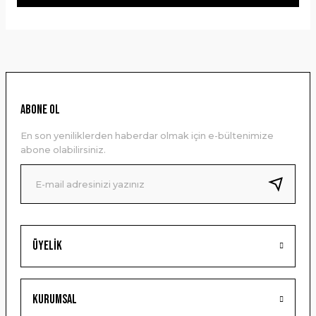
Yorum Yaz
Bu ürünün fiyat bilgisi, resim, ürün açıklamalarında ve diğer
konularda yetersiz gördüğünüz noktaları öneri formunu
kullanarak tarafımıza iletebilirsiniz.
Görüş ve önerileriniz için teşekkür ederiz.
Ürün resmi kalitesiz, bozuk veya görüntülenemiyor.
ABONE OL
Ürün açıklamasında eksik bilgiler bulunuyor.
En son yeniliklerden haberdar olmak için e-bültenimize
Ürün bilgilerinde hatalar bulunuyor.
abone olabilirsiniz.
Ürün fiyatı diğer sitelerden daha pahalı.
Bu ürüne benzer farklı alternatifler olmalı.
Üyelik
Gönder
Kurumsal