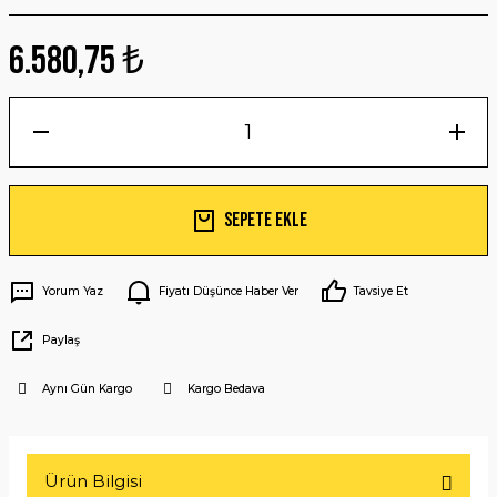
6.580,75 ₺
Sepete Ekle
Yorum Yaz
Fiyatı Düşünce Haber Ver
Tavsiye Et
Paylaş
Aynı Gün Kargo
Kargo Bedava
Ürün Bilgisi