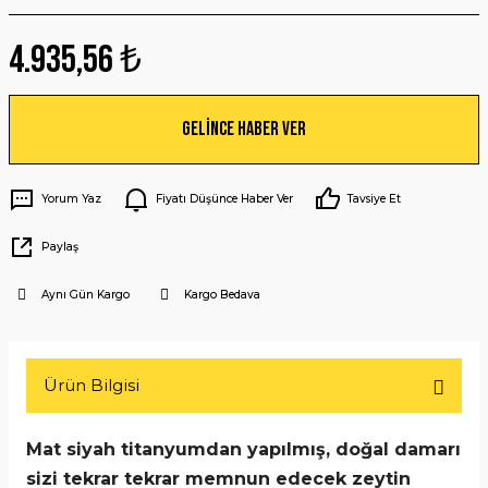
4.935,56 ₺
Gelince Haber Ver
Yorum Yaz
Fiyatı Düşünce Haber Ver
Tavsiye Et
Paylaş
Aynı Gün Kargo
Kargo Bedava
Ürün Bilgisi
Mat siyah titanyumdan yapılmış, doğal damarı
sizi tekrar tekrar memnun edecek zeytin