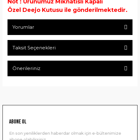
Not : Ürünümüz Mıknatıslı Kapalı
Özel Deejo Kutusu ile gönderilmektedir.
Yorumlar
Taksit Seçenekleri
Bu ürüne ilk yorumu siz yapın!
Önerileriniz
Yorum Yaz
Bu ürünün fiyat bilgisi, resim, ürün açıklamalarında ve diğer
konularda yetersiz gördüğünüz noktaları öneri formunu
kullanarak tarafımıza iletebilirsiniz.
Görüş ve önerileriniz için teşekkür ederiz.
Ürün resmi kalitesiz, bozuk veya görüntülenemiyor.
ABONE OL
Ürün açıklamasında eksik bilgiler bulunuyor.
En son yeniliklerden haberdar olmak için e-bültenimize
Ürün bilgilerinde hatalar bulunuyor.
abone olabilirsiniz.